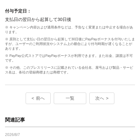
付与予定日：
支払日の翌日から起算して30日後
※ キャンペーン内容および適用条件などは、予告なく変更または中止する場合があ
ります。
※ 原則として支払い日の翌日から起算して30日後にPayPayボーナスを付与いたしま
すが、ユーザーのご利用状況やシステム上の都合により付与時期が遅くなることが
あります。
※ PayPay公式ストアではPayPayボーナスが利用できます。また出金、譲渡は不可
です。
※ その他、このプレスリリースに記載されている会社名、屋号および製品・サービ
ス名は、各社の登録商標または商標です。
前へ
一覧
次へ
関連記事
2026/8/7