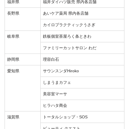
福井県
福井ダイハツ販売 県内各店舗
長野県
あいケア薬局 県内各店舗
カイロプラクティックうさぎ
岐阜県
鉄板個室茶屋ろく条ときわ
ファミリーカットサロン わだ
静岡県
理容白石
愛知県
サウンスンダHiroko
しまうまカフェ
美容室マーサ
ヒラハタ商会
滋賀県
トータルショップ・SOS
ビューティ クエスト