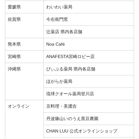
愛媛県
わいわい薬局
佐賀県
今右衛門窯
辻薬店 県内各店舗
熊本県
Noa Café
宮崎県
ANAFESTA宮崎ロビー店
沖縄県
ぴぃぷる薬局 県内各店舗
ほがらか薬局
琉球クオール薬局登川店
オンライン
京料理・美濃吉
丹波篠山いのうえ黒豆農園
CHAN LUU 公式オンラインショップ