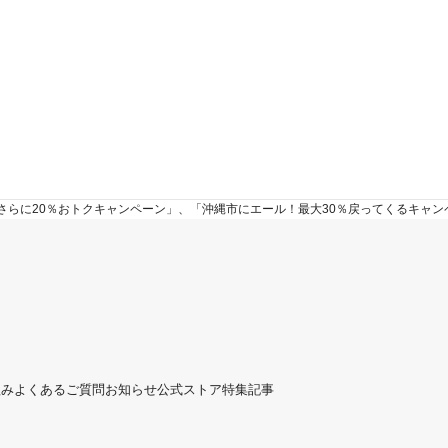
yでさらに20％おトクキャンペーン」、「沖縄市にエール！最大30％戻ってくるキャ
組み
よくあるご質問
お知らせ
公式ストア
特集記事