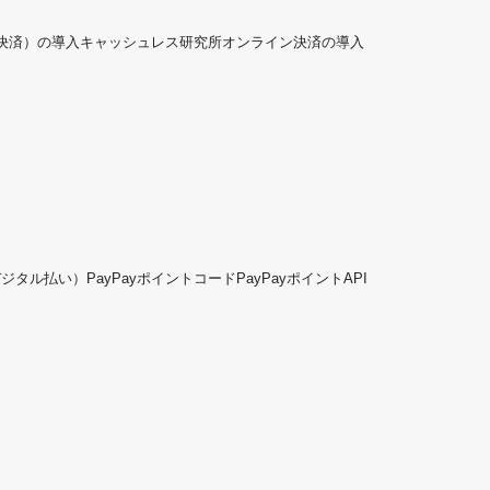
ド決済）の導入
キャッシュレス研究所
オンライン決済の導入
デジタル払い）
PayPayポイントコード
PayPayポイントAPI