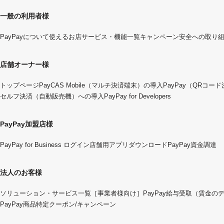
一般の利用者様
PayPayについて
使えるお店
サービス・機能一覧
キャンペーン
安全への取り
店舗オーナー様
トップページ
PayCAS Mobile（マルチ決済端末）の導入
PayPay（QRコー
セルフ決済（自動販売機）への導入
PayPay for Developers
PayPay加盟店様
PayPay for Business ログイン
店舗用アプリダウンロード
PayPay資金調達
法人のお客様
ソリューション・サービス一覧
［事業者様向け］PayPay給与受取（賃金の
PayPay商品特定クーポン/キャンペーン