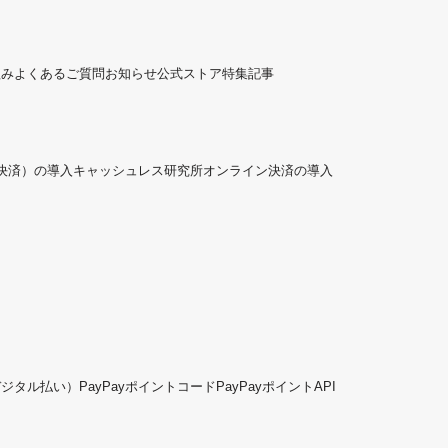
組み
よくあるご質問
お知らせ
公式ストア
特集記事
ド決済）の導入
キャッシュレス研究所
オンライン決済の導入
デジタル払い）
PayPayポイントコード
PayPayポイントAPI