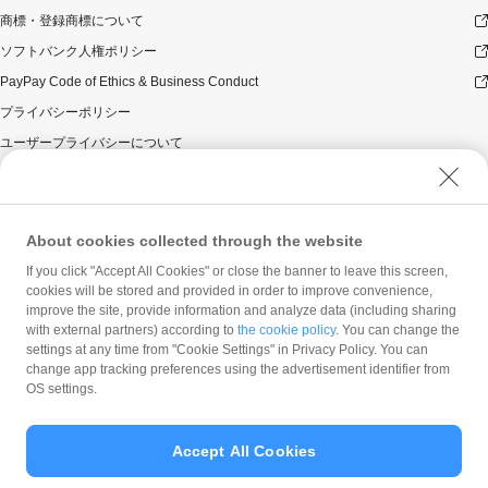
商標・登録商標について
ソフトバンク人権ポリシー
PayPay Code of Ethics & Business Conduct
プライバシーポリシー
ユーザープライバシーについて
ユーザーセキュリティについて
ウェブサイト利用規約
反社会的勢力に対する方針
About cookies collected through the website
勧誘方針
If you click "Accept All Cookies" or close the banner to leave this screen,
cookies will be stored and provided in order to improve convenience,
マネロン等基本方針
improve the site, provide information and analyze data (including sharing
カスタマーハラスメントに関する当社の考え方
with external partners) according to
the cookie policy
. You can change the
settings at any time from "Cookie Settings" in Privacy Policy. You can
change app tracking preferences using the advertisement identifier from
OS settings.
Accept All Cookies
© PayPay Corporation