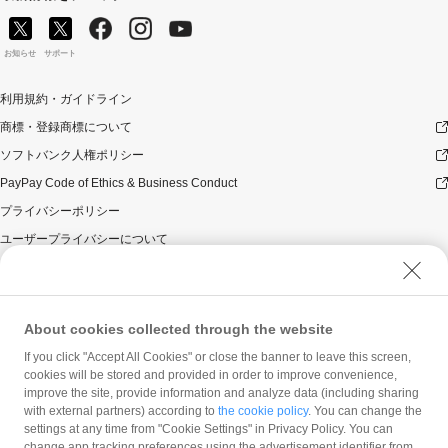
お知らせ
サポート
利用規約・ガイドライン
商標・登録商標について
ソフトバンク人権ポリシー
PayPay Code of Ethics & Business Conduct
プライバシーポリシー
ユーザープライバシーについて
ユーザーセキュリティについて
ウェブサイト利用規約
反社会的勢力に対する方針
About cookies collected through the website
勧誘方針
If you click "Accept All Cookies" or close the banner to leave this screen,
cookies will be stored and provided in order to improve convenience,
マネロン等基本方針
improve the site, provide information and analyze data (including sharing
カスタマーハラスメントに関する当社の考え方
with external partners) according to
the cookie policy
. You can change the
settings at any time from "Cookie Settings" in Privacy Policy. You can
change app tracking preferences using the advertisement identifier from