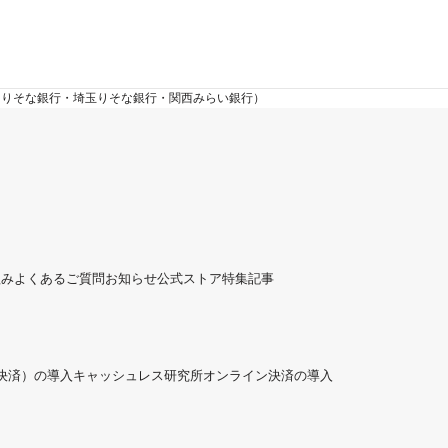
せ（りそな銀行・埼玉りそな銀行・関西みらい銀行）
組み
よくあるご質問
お知らせ
公式ストア
特集記事
ド決済）の導入
キャッシュレス研究所
オンライン決済の導入