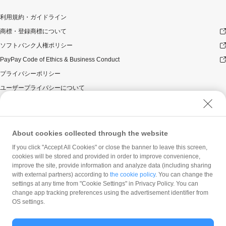
利用規約・ガイドライン
商標・登録商標について
ソフトバンク人権ポリシー
PayPay Code of Ethics & Business Conduct
プライバシーポリシー
ユーザープライバシーについて
ユーザーセキュリティについて
ウェブサイト利用規約
反社会的勢力に対する方針
About cookies collected through the website
勧誘方針
If you click "Accept All Cookies" or close the banner to leave this screen,
cookies will be stored and provided in order to improve convenience,
マネロン等基本方針
improve the site, provide information and analyze data (including sharing
カスタマーハラスメントに関する当社の考え方
with external partners) according to
the cookie policy
. You can change the
settings at any time from "Cookie Settings" in Privacy Policy. You can
change app tracking preferences using the advertisement identifier from
OS settings.