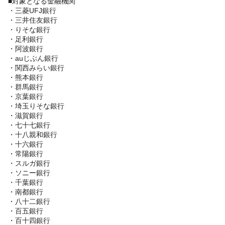
■対象となる金融機関
・三菱UFJ銀行
・三井住友銀行
・りそな銀行
・足利銀行
・阿波銀行
・auじぶん銀行
・関西みらい銀行
・熊本銀行
・群馬銀行
・京葉銀行
・埼玉りそな銀行
・滋賀銀行
・七十七銀行
・十八親和銀行
・十六銀行
・常陽銀行
・スルガ銀行
・ソニー銀行
・千葉銀行
・南都銀行
・八十二銀行
・百五銀行
・百十四銀行