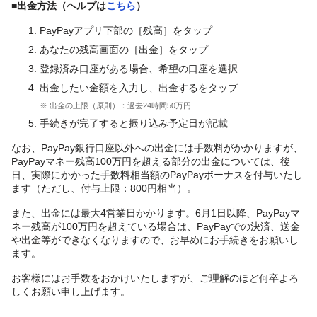
■出金方法（ヘルプは
こちら
）
PayPayアプリ下部の［残高］をタップ
あなたの残高画面の［出金］をタップ
登録済み口座がある場合、希望の口座を選択
出金したい金額を入力し、出金するをタップ
※ 出金の上限（原則）：過去24時間50万円
手続きが完了すると振り込み予定日が記載
なお、PayPay銀行口座以外への出金には手数料がかかりますが、
PayPayマネー残高100万円を超える部分の出金については、後
日、実際にかかった手数料相当額のPayPayボーナスを付与いたし
ます（ただし、付与上限：800円相当）。
また、出金には最大4営業日かかります。6月1日以降、PayPayマ
ネー残高が100万円を超えている場合は、PayPayでの決済、送金
や出金等ができなくなりますので、お早めにお手続きをお願いし
ます。
お客様にはお手数をおかけいたしますが、ご理解のほど何卒よろ
しくお願い申し上げます。