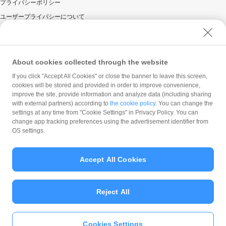
プライバシーポリシー
ユーザープライバシーについて
ユーザーセキュリティについて
ウェブサイト利用規約
反社会的勢力に対する方針
About cookies collected through the website
勧誘方針
If you click "Accept All Cookies" or close the banner to leave this screen,
cookies will be stored and provided in order to improve convenience,
マネロン等基本方針
improve the site, provide information and analyze data (including sharing
カスタマーハラスメントに関する当社の考え方
with external partners) according to
the cookie policy
. You can change the
settings at any time from "Cookie Settings" in Privacy Policy. You can
change app tracking preferences using the advertisement identifier from
OS settings.
Accept All Cookies
© PayPay Corporation
Reject All
Cookies Settings