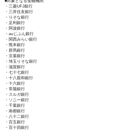
■対象となる金融機関
・三菱UFJ銀行
・三井住友銀行
・りそな銀行
・足利銀行
・阿波銀行
・auじぶん銀行
・関西みらい銀行
・熊本銀行
・群馬銀行
・京葉銀行
・埼玉りそな銀行
・滋賀銀行
・七十七銀行
・十八親和銀行
・十六銀行
・常陽銀行
・スルガ銀行
・ソニー銀行
・千葉銀行
・南都銀行
・八十二銀行
・百五銀行
・百十四銀行