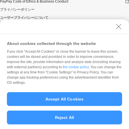
PayPay Code of Ethics & Business Conduct
プライバシーポリシー
ユーザープライバシーについて
ユーザーセキュリティについて
ウェブサイト利用規約
反社会的勢力に対する方針
About cookies collected through the website
勧誘方針
If you click "Accept All Cookies" or close the banner to leave this screen,
cookies will be stored and provided in order to improve convenience,
マネロン等基本方針
improve the site, provide information and analyze data (including sharing
カスタマーハラスメントに関する当社の考え方
with external partners) according to
the cookie policy
. You can change the
settings at any time from "Cookie Settings" in Privacy Policy. You can
change app tracking preferences using the advertisement identifier from
OS settings.
Accept All Cookies
© PayPay Corporation
Reject All