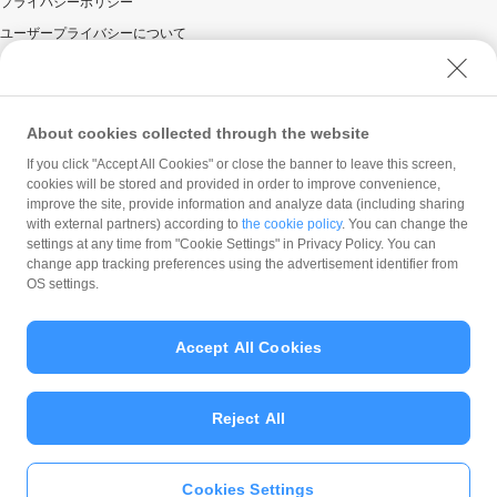
プライバシーポリシー
ユーザープライバシーについて
ユーザーセキュリティについて
ウェブサイト利用規約
反社会的勢力に対する方針
About cookies collected through the website
勧誘方針
If you click "Accept All Cookies" or close the banner to leave this screen,
cookies will be stored and provided in order to improve convenience,
マネロン等基本方針
improve the site, provide information and analyze data (including sharing
カスタマーハラスメントに関する当社の考え方
with external partners) according to
the cookie policy
. You can change the
settings at any time from "Cookie Settings" in Privacy Policy. You can
change app tracking preferences using the advertisement identifier from
OS settings.
Accept All Cookies
© PayPay Corporation
Reject All
Cookies Settings
いますぐ
PayPayアプリ
をダウンロ