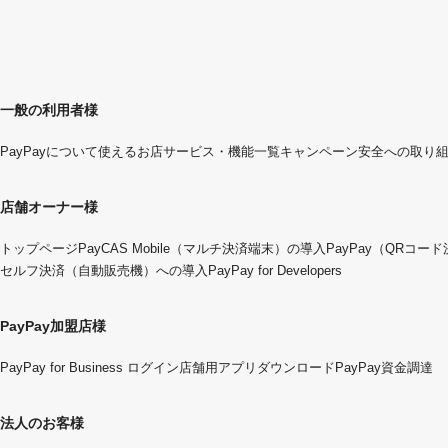
一般の利用者様
PayPayについて
使えるお店
サービス・機能一覧
キャンペーン
安全への取り
店舗オーナー様
トップページ
PayCAS Mobile（マルチ決済端末）の導入
PayPay（QRコー
セルフ決済（自動販売機）への導入
PayPay for Developers
PayPay加盟店様
PayPay for Business ログイン
店舗用アプリダウンロード
PayPay資金調達
法人のお客様