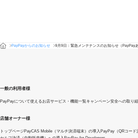
PayPayからのお知らせ
9月9日：緊急メンテナンスのお知らせ（PayPa
一般の利用者様
PayPayについて
使えるお店
サービス・機能一覧
キャンペーン
安全への取り
店舗オーナー様
トップページ
PayCAS Mobile（マルチ決済端末）の導入
PayPay（QRコー
セルフ決済（自動販売機）への導入
PayPay for Developers