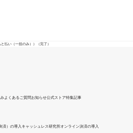
yあと払い（一括のみ））（完了）
組み
よくあるご質問
お知らせ
公式ストア
特集記事
ド決済）の導入
キャッシュレス研究所
オンライン決済の導入