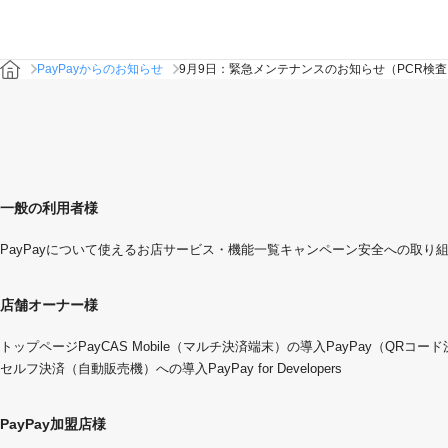
PayPayからのお知らせ
9月9日：緊急メンテナンスのお知らせ（PCR検
一般の利用者様
PayPayについて
使えるお店
サービス・機能一覧
キャンペーン
安全への取り
店舗オーナー様
トップページ
PayCAS Mobile（マルチ決済端末）の導入
PayPay（QRコー
セルフ決済（自動販売機）への導入
PayPay for Developers
PayPay加盟店様