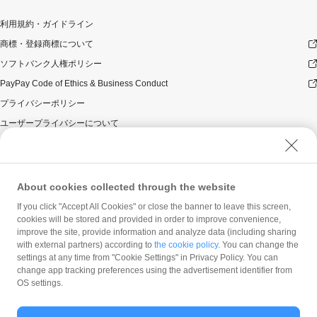
利用規約・ガイドライン
商標・登録商標について
ソフトバンク人権ポリシー
PayPay Code of Ethics & Business Conduct
プライバシーポリシー
ユーザープライバシーについて
ユーザーセキュリティについて
ウェブサイト利用規約
反社会的勢力に対する方針
About cookies collected through the website
勧誘方針
If you click "Accept All Cookies" or close the banner to leave this screen,
cookies will be stored and provided in order to improve convenience,
マネロン等基本方針
improve the site, provide information and analyze data (including sharing
カスタマーハラスメントに関する当社の考え方
with external partners) according to
the cookie policy
. You can change the
settings at any time from "Cookie Settings" in Privacy Policy. You can
change app tracking preferences using the advertisement identifier from
OS settings.