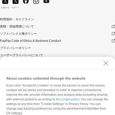
お知らせ
サポート
利用規約・ガイドライン
商標・登録商標について
ソフトバンク人権ポリシー
PayPay Code of Ethics & Business Conduct
プライバシーポリシー
ユーザープライバシーについて
ユーザーセキュリティについて
ウェブサイト利用規約
反社会的勢力に対する方針
About cookies collected through the website
勧誘方針
If you click "Accept All Cookies" or close the banner to leave this screen,
cookies will be stored and provided in order to improve convenience,
マネロン等基本方針
improve the site, provide information and analyze data (including sharing
カスタマーハラスメントに関する当社の考え方
with external partners) according to
the cookie policy
. You can change the
settings at any time from "Cookie Settings" in Privacy Policy. You can
change app tracking preferences using the advertisement identifier from
OS settings.