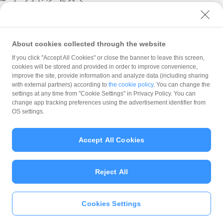
ユーザーセキュリティについて
ウェブサイト利用規約
反社会的勢力に対する方針
About cookies collected through the website
勧誘方針
If you click "Accept All Cookies" or close the banner to leave this screen,
cookies will be stored and provided in order to improve convenience,
マネロン等基本方針
improve the site, provide information and analyze data (including sharing
カスタマーハラスメントに関する当社の考え方
with external partners) according to
the cookie policy
. You can change the
settings at any time from "Cookie Settings" in Privacy Policy. You can
change app tracking preferences using the advertisement identifier from
OS settings.
Accept All Cookies
© PayPay Corporation
Reject All
Cookies Settings
いますぐ
PayPayアプリ
をダウンロ
ード
＞＞