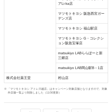
アLi-ka店
マツモトキヨシ 阪急西宮ガー
デンズ店
マツモトキヨシ 福山駅店
マツモトキヨシ G・コレクシ
ョン阪急宝塚店
matsukiyo LABららぽーと新
三郷店
matsukiyo LAB岡山駅B－1店
株式会社薬王堂
村山店
※ 「マツモトキヨシ アトレ川越店」はキャンペーン対象店舗となりますので、対象
外店舗一覧より削除しました（11/30更新）