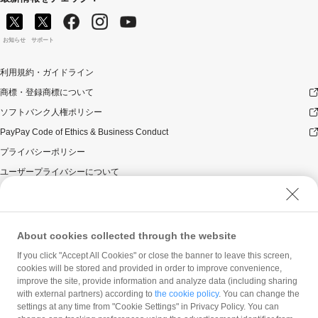
お知らせ
サポート
利用規約・ガイドライン
商標・登録商標について
ソフトバンク人権ポリシー
PayPay Code of Ethics & Business Conduct
プライバシーポリシー
ユーザープライバシーについて
ユーザーセキュリティについて
ウェブサイト利用規約
反社会的勢力に対する方針
About cookies collected through the website
勧誘方針
If you click "Accept All Cookies" or close the banner to leave this screen,
cookies will be stored and provided in order to improve convenience,
マネロン等基本方針
improve the site, provide information and analyze data (including sharing
カスタマーハラスメントに関する当社の考え方
with external partners) according to
the cookie policy
. You can change the
settings at any time from "Cookie Settings" in Privacy Policy. You can