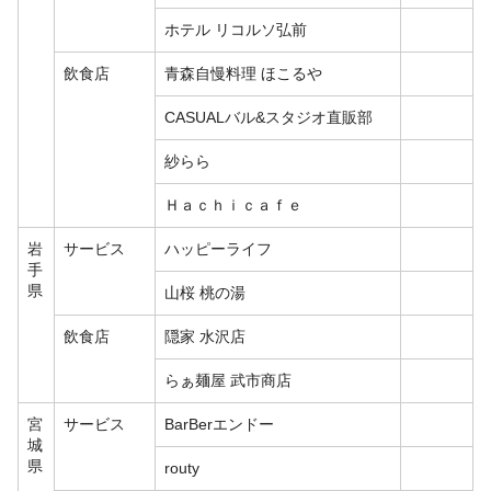
ホテル リコルソ弘前
飲食店
青森自慢料理 ほこるや
CASUALバル&スタジオ直販部
紗らら
Ｈａｃｈｉｃａｆｅ
岩
サービス
ハッピーライフ
手
県
山桜 桃の湯
飲食店
隠家 水沢店
らぁ麺屋 武市商店
宮
サービス
BarBerエンドー
城
県
routy