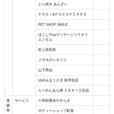
どら焼き あんざい
ＰＯＯＪ&ＰＯＣＯＰＥＲＲＯ
PET SHOP SMILE
ほぐしThaiマッサージリラオリ
エンタル
村上焙煎所
メガネのシオジリ
山下商会
ゆめみるうさぎ 新琴似店
らーめんあら陣 ＥＢＲＩ江別店
青
サービス
十和田整体やすらぎ
森
県
ボディーショップ町屋