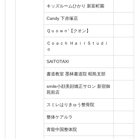
キッズルームひかり 新富町園
Candy 下赤塚店
Ｑｕｏｗｎ′【クオン】
Ｃｏａｃｈ ＨａｉｒＳｔｕｄｉ
ｏ
SAITOTAXI
書道教室 墨林書道院 昭島支部
smile小顔美顔矯正サロン 新宿御
苑前店
スミレはりきゅう整骨院
整体ケアルラ
青龍中国整体院