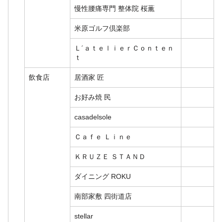
慢性腰痛専門 整体院 桜薫
米原ゴルフ倶楽部
Ｌ´ａｔｅｌｉｅｒＣｏｎｔｅｎ
ｔ
飲食店
居酒家 匠
お好み焼 民
casadelsole
Ｃａｆｅ Ｌｉｎｅ
ＫＲＵＺＥ ＳＴＡＮＤ
ダイニング ROKU
南部家敷 四街道店
stellar