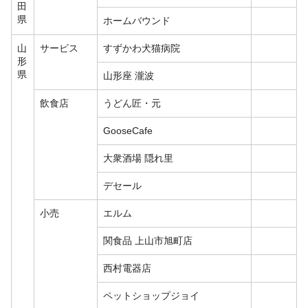
田
県
ホームバウンド
山
サービス
すずかわ犬猫病院
形
県
山形座 瀧波
飲食店
うどん匠・元
GooseCafe
大衆酒場 隠れ里
デセール
小売
エルム
関食品 上山市旭町店
西村電器店
ペットショップジョイ