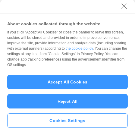
HAIRMAKE ARO
hair＋make CLEAR 神楽坂店
About cookies collected through the website
If you click "Accept All Cookies" or close the banner to leave this screen,
hair＋make CLEAR 本店
cookies will be stored and provided in order to improve convenience,
improve the site, provide information and analyze data (including sharing
PET SALON 112
with external partners) according to
the cookie policy
. You can change the
settings at any time from "Cookie Settings" in Privacy Policy. You can
ホテルルートインGrand東京浅
change app tracking preferences using the advertisement identifier from
草橋
OS settings.
ホテルルートインGrand東京東
陽町
Accept All Cookies
Ｍａｐｌｅ ＨＡＩＲ
Reject All
モバイルリペア
腰痛専門整体院SPiNE
Cookies Settings
いますぐ
PayPayアプリ
をダウンロ
ード
＞＞
ＹＯＳＨＩＺＡＷＡタクシー