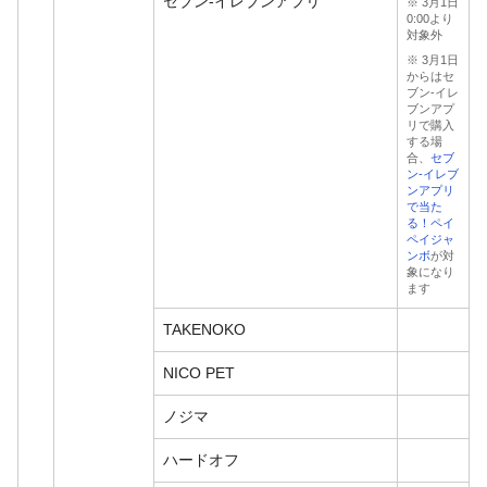
セブン-イレブンアプリ
※ 3月1日
0:00より
対象外
※ 3月1日
からはセ
ブン-イレ
ブンアプ
リで購入
する場
合、
セブ
ン-イレブ
ンアプリ
で当た
る！ペイ
ペイジャ
ンボ
が対
象になり
ます
TAKENOKO
NICO PET
ノジマ
ハードオフ