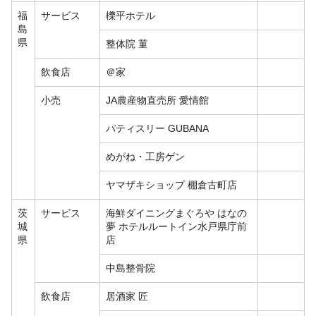
福
サービス
櫟平ホテル
島
県
整体院 菫
飲食店
＠家
小売
JA農産物直売所 愛情館
パティスリー GUBANA
めがね・工房ゲン
ヤマザキショップ 棚倉古町店
茨
サービス
海鮮ダイニングまぐろや はなの
城
夢 ホテルルートイン水戸県庁前
県
店
中島整骨院
飲食店
居酒家 匠