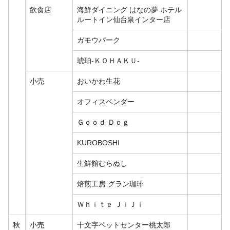
飲食店
海鮮ダイニング はなの夢 ホテル
ルートイン仙台泉インター店
ガモウパーク
琥珀-ＫＯＨＡＫＵ-
小売
おいかわ生花
オフィスベンダー
Ｇｏｏｄ Ｄｏｇ
KUROBOSHI
生鮮館むらぬし
焙煎工房 グラン珈琲
Ｗｈｉｔｅ ＪｉＪｉ
秋
小売
十文字ペットセンター桃太郎