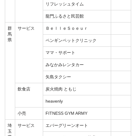
リフレッシュタイム
龍門ふるさと民芸館
群
サービス
ＢｅｌｌｅＳｏｅｕｒ
馬
県
ペンギンペットクリニック
ママ・サポート
みなかみレンタカー
矢島タクシー
飲食店
炭火焼肉 ともじ
heavenly
小売
FITNESS GYM ARMY
埼
サービス
エバーグリーンオート
玉