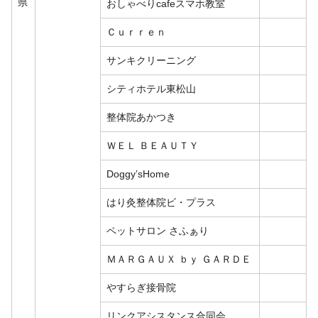
県
おしゃべりcafeスマホ教室
Ｃｕｒｒｅｎ
サンキクリーニング
シティホテル東松山
整体院あかつき
ＷＥＬ ＢＥＡＵＴＹ
Doggy’sHome
はり灸整体院ビ・プラス
ペットサロン さふぁり
ＭＡＲＧＡＵＸ ｂｙ ＧＡＲＤＥ
やすらぎ接骨院
リンクアシスタンス合同会