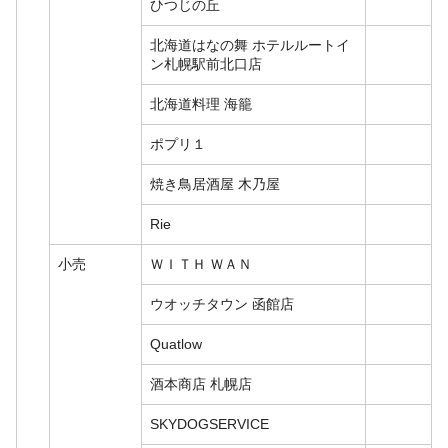
ひつじの丘
北海道はなの舞 ホテルルートイ
ン札幌駅前北口店
北海道料理 海籠
ポプリ１
焼き鳥居酒屋 木乃屋
Rie
小売
ＷＩＴＨ ＷＡＮ
ウオッチタウン 函館店
Quatlow
酒本商店 札幌店
SKYDOGSERVICE