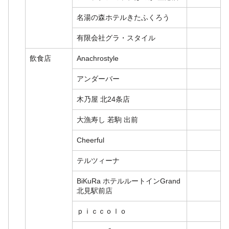
名湯の森ホテルきたふくろう
有限会社グラ・スタイル
飲食店
Anachrostyle
アンダーバー
木乃屋 北24条店
大漁寿し 若駒 出前
Cheerful
テルツィーナ
BiKuRa ホテルルートインGrand
北見駅前店
ｐｉｃｃｏｌｏ