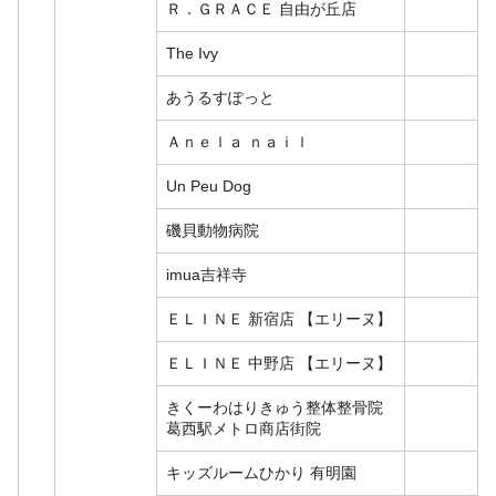
Ｒ．ＧＲＡＣＥ 自由が丘店
The Ivy
あうるすぽっと
Ａｎｅｌａ ｎａｉｌ
Un Peu Dog
磯貝動物病院
imua吉祥寺
ＥＬＩＮＥ 新宿店 【エリーヌ】
ＥＬＩＮＥ 中野店 【エリーヌ】
きくーわはりきゅう整体整骨院
葛西駅メトロ商店街院
キッズルームひかり 有明園