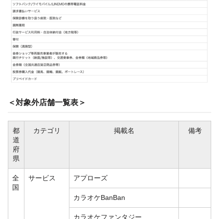
＜対象外店舗一覧表＞
都
カテゴリ
掲載名
備考
道
府
県
全
サービス
アプローズ
国
カラオケBanBan
カラオケファンタジー