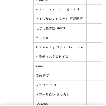
ｎａｉｌｓａｌｏｎ ｇｉｉｄ
ネイルサロンミネット 五反田店
ほぐし整体院DAIICHI
Ｖａｍｏｓ
Ｂｅａｕｔｙ Ｓｐａ Ｄｏｕｃｅ
ピラティスＴＯＫＹＯ
4ynail
船宿 縄定
フラココ ニコ
ヘアーサロン タキガミ
CoReha