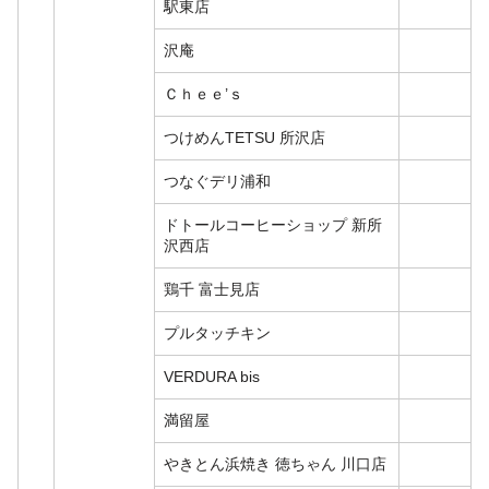
駅東店
沢庵
Ｃｈｅｅ’ｓ
つけめんTETSU 所沢店
つなぐデリ浦和
ドトールコーヒーショップ 新所
沢西店
鶏千 富士見店
プルタッチキン
VERDURA bis
満留屋
やきとん浜焼き 徳ちゃん 川口店