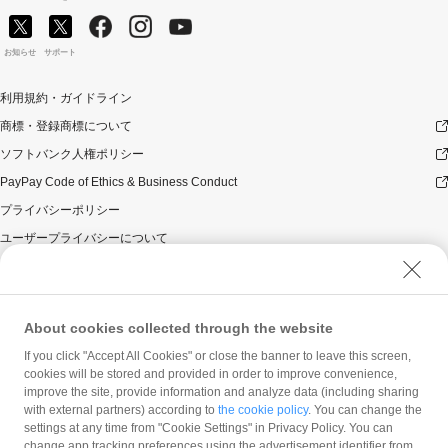
お知らせ
サポート
利用規約・ガイドライン
商標・登録商標について
ソフトバンク人権ポリシー
PayPay Code of Ethics & Business Conduct
プライバシーポリシー
ユーザープライバシーについて
ユーザーセキュリティについて
ウェブサイト利用規約
反社会的勢力に対する方針
About cookies collected through the website
勧誘方針
If you click "Accept All Cookies" or close the banner to leave this screen,
cookies will be stored and provided in order to improve convenience,
マネロン等基本方針
improve the site, provide information and analyze data (including sharing
カスタマーハラスメントに関する当社の考え方
with external partners) according to
the cookie policy
. You can change the
settings at any time from "Cookie Settings" in Privacy Policy. You can
change app tracking preferences using the advertisement identifier from