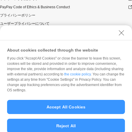
PayPay Code of Ethics & Business Conduct
プライバシーポリシー
ユーザープライバシーについて
ユーザーセキュリティについて
ウェブサイト利用規約
反社会的勢力に対する方針
About cookies collected through the website
勧誘方針
If you click "Accept All Cookies" or close the banner to leave this screen,
cookies will be stored and provided in order to improve convenience,
マネロン等基本方針
improve the site, provide information and analyze data (including sharing
カスタマーハラスメントに関する当社の考え方
with external partners) according to
the cookie policy
. You can change the
settings at any time from "Cookie Settings" in Privacy Policy. You can
change app tracking preferences using the advertisement identifier from
OS settings.
Accept All Cookies
© PayPay Corporation
Reject All