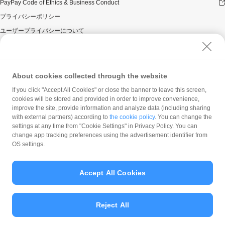
PayPay Code of Ethics & Business Conduct
プライバシーポリシー
ユーザープライバシーについて
ユーザーセキュリティについて
ウェブサイト利用規約
反社会的勢力に対する方針
About cookies collected through the website
勧誘方針
If you click "Accept All Cookies" or close the banner to leave this screen,
cookies will be stored and provided in order to improve convenience,
マネロン等基本方針
improve the site, provide information and analyze data (including sharing
カスタマーハラスメントに関する当社の考え方
with external partners) according to
the cookie policy
. You can change the
settings at any time from "Cookie Settings" in Privacy Policy. You can
change app tracking preferences using the advertisement identifier from
OS settings.
Accept All Cookies
© PayPay Corporation
Reject All