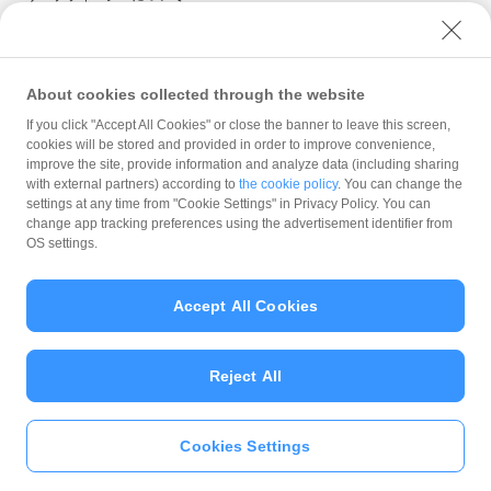
ユーザーセキュリティについて
ウェブサイト利用規約
反社会的勢力に対する方針
About cookies collected through the website
勧誘方針
If you click "Accept All Cookies" or close the banner to leave this screen,
cookies will be stored and provided in order to improve convenience,
マネロン等基本方針
improve the site, provide information and analyze data (including sharing
カスタマーハラスメントに関する当社の考え方
with external partners) according to
the cookie policy
. You can change the
settings at any time from "Cookie Settings" in Privacy Policy. You can
change app tracking preferences using the advertisement identifier from
OS settings.
Accept All Cookies
© PayPay Corporation
Reject All
Cookies Settings
いますぐ
PayPayアプリ
をダウンロ
ード
＞＞