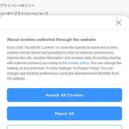
プライバシーポリシー
ユーザープライバシーについて
ユーザーセキュリティについて
ウェブサイト利用規約
反社会的勢力に対する方針
About cookies collected through the website
勧誘方針
If you click "Accept All Cookies" or close the banner to leave this screen,
cookies will be stored and provided in order to improve convenience,
マネロン等基本方針
improve the site, provide information and analyze data (including sharing
カスタマーハラスメントに関する当社の考え方
with external partners) according to
the cookie policy
. You can change the
settings at any time from "Cookie Settings" in Privacy Policy. You can
change app tracking preferences using the advertisement identifier from
OS settings.
Accept All Cookies
© PayPay Corporation
Reject All