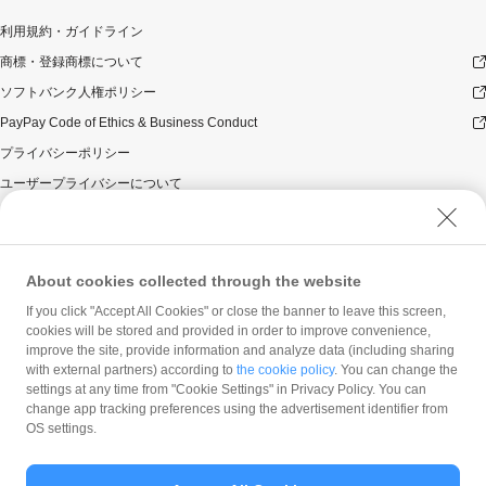
利用規約・ガイドライン
商標・登録商標について
ソフトバンク人権ポリシー
PayPay Code of Ethics & Business Conduct
プライバシーポリシー
ユーザープライバシーについて
ユーザーセキュリティについて
ウェブサイト利用規約
反社会的勢力に対する方針
About cookies collected through the website
勧誘方針
If you click "Accept All Cookies" or close the banner to leave this screen,
cookies will be stored and provided in order to improve convenience,
マネロン等基本方針
improve the site, provide information and analyze data (including sharing
カスタマーハラスメントに関する当社の考え方
with external partners) according to
the cookie policy
. You can change the
settings at any time from "Cookie Settings" in Privacy Policy. You can
change app tracking preferences using the advertisement identifier from
OS settings.