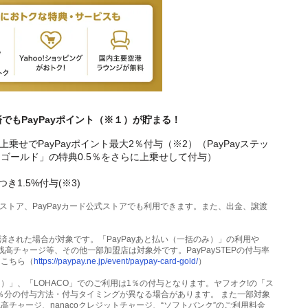
済でもPayPayポイント（※１）が貯まる！
％上乗せでPayPayポイント最大2％付与（※2）（PayPayステッ
カード ゴールド」の特典0.5％をさらに上乗せして付与）
き1.5%付与(※3)
y公式ストア、PayPayカード公式ストアでも利用できます。また、出金、譲渡
」で決済された場合が対象です。「PayPayあと払い（一括のみ）」の利用や
Pay残高チャージ等、その他一部加盟店は対象外です。PayPaySTEPの付与率
はこちら（
https://paypay.ne.jp/event/paypay-card-gold/
）
除く）」、「LOHACO」でのご利用は1％の付与となります。ヤフオク!の「ス
5％分の付与方法・付与タイミングが異なる場合があります。 また一部対象
y残高チャージ、nanacoクレジットチャージ、“ソフトバンク”のご利用料金