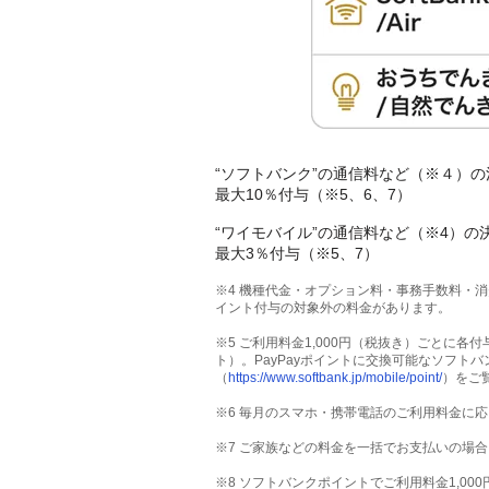
“ソフトバンク”の通信料など（※４）の
最大10％付与（※5、6、7）
“ワイモバイル”の通信料など（※4）の
最大3％付与（※5、7）
※4 機種代金・オプション料・事務手数料・
イント付与の対象外の料金があります。
※5 ご利用料金1,000円（税抜き）ごとに各
ト）。PayPayポイントに交換可能なソフト
（
https://www.softbank.jp/mobile/point/
）をご
※6 毎月のスマホ・携帯電話のご利用料金に応
※7 ご家族などの料金を一括でお支払いの場
※8
ソフトバンクポイントでご利用料金1,000