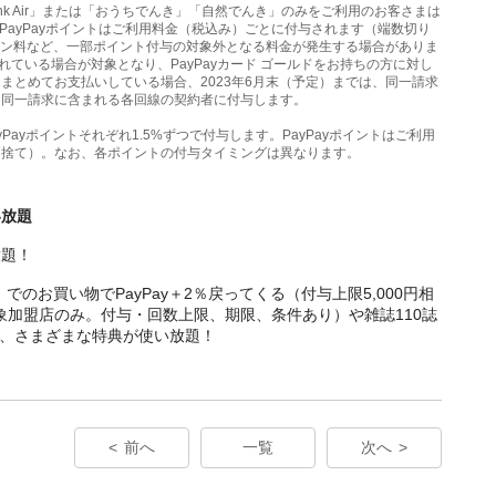
ftBank Air」または「おうちでんき」「自然でんき」のみをご利用のお客さまは
す。PayPayポイントはご利用料金（税込み）ごとに付与されます（端数切り
ション料など、一部ポイント付与の対象外となる料金が発生する場合がありま
されている場合が対象となり、PayPayカード ゴールドをお持ちの方に対し
まとめてお支払いしている場合、2023年6月末（予定）までは、同一請求
、同一請求に含まれる各回線の契約者に付与します。
Payポイントそれぞれ1.5%ずつで付与します。PayPayポイントはご利用
り捨て）。なお、各ポイントの付与タイミングは異なります。
い放題
放題！
O」でのお買い物でPayPay＋2％戻ってくる（付与上限5,000円相
対象加盟店のみ。付与・回数上限、期限、条件あり）や雑誌110誌
ど、さまざまな特典が使い放題！
前へ
一覧
次へ