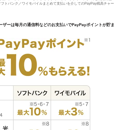
よびソフトバンク／ワイモバイルまとめて支払いを介してのPayPay残高チャー
ユーザーは毎月の通信料などのお支払いでPayPayポイントが貯ま