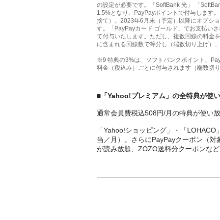
の設定が必要です。「SoftBank 光」 「So
1.5%となり、PayPayポイントで付与しま
捨て）。2023年6月末（予定）以降にオプ
す。「PayPayカード ゴールド」でお支払い
て付与いたします。ただし、複数回線の料金を
に含まれる回線数で等分し（端数切り上げ）
※9
特典の3%は、ソフトバンクポイント、Pay
料金（税込み）ごとに付与されます（端数切
■「Yahoo!​プレミアム」の全特典が使
通常会員費税込508円/月の特典が使い
「Yahoo!ショッピング」・「LOHAC
当／月）。さらにPayPayクーポン（
が読み放題、ZOZO送料分クーポンな