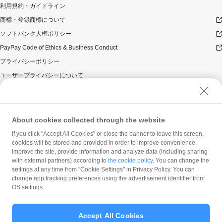
利用規約・ガイドライン
商標・登録商標について
ソフトバンク人権ポリシー
PayPay Code of Ethics & Business Conduct
プライバシーポリシー
ユーザープライバシーについて
ユーザーセキュリティについて
ウェブサイト利用規約
反社会的勢力に対する方針
About cookies collected through the website
勧誘方針
If you click "Accept All Cookies" or close the banner to leave this screen,
cookies will be stored and provided in order to improve convenience,
マネロン等基本方針
improve the site, provide information and analyze data (including sharing
カスタマーハラスメントに関する当社の考え方
with external partners) according to
the cookie policy
. You can change the
settings at any time from "Cookie Settings" in Privacy Policy. You can
change app tracking preferences using the advertisement identifier from
OS settings.
Accept All Cookies