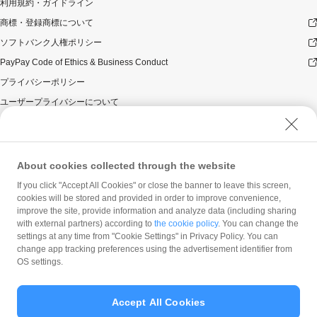
利用規約・ガイドライン
商標・登録商標について
ソフトバンク人権ポリシー
PayPay Code of Ethics & Business Conduct
プライバシーポリシー
ユーザープライバシーについて
ユーザーセキュリティについて
ウェブサイト利用規約
反社会的勢力に対する方針
About cookies collected through the website
勧誘方針
If you click "Accept All Cookies" or close the banner to leave this screen,
cookies will be stored and provided in order to improve convenience,
マネロン等基本方針
improve the site, provide information and analyze data (including sharing
カスタマーハラスメントに関する当社の考え方
with external partners) according to
the cookie policy
. You can change the
settings at any time from "Cookie Settings" in Privacy Policy. You can
change app tracking preferences using the advertisement identifier from
OS settings.
Accept All Cookies