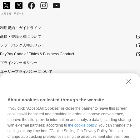
お知らせ
サポート
利用規約・ガイドライン
商標・登録商標について
ソフトバンク人権ポリシー
PayPay Code of Ethics & Business Conduct
プライバシーポリシー
ユーザープライバシーについて
ユーザーセキュリティについて
ウェブサイト利用規約
反社会的勢力に対する方針
About cookies collected through the website
勧誘方針
If you click "Accept All Cookies" or close the banner to leave this screen,
cookies will be stored and provided in order to improve convenience,
マネロン等基本方針
improve the site, provide information and analyze data (including sharing
カスタマーハラスメントに関する当社の考え方
with external partners) according to
the cookie policy
. You can change the
settings at any time from "Cookie Settings" in Privacy Policy. You can
change app tracking preferences using the advertisement identifier from