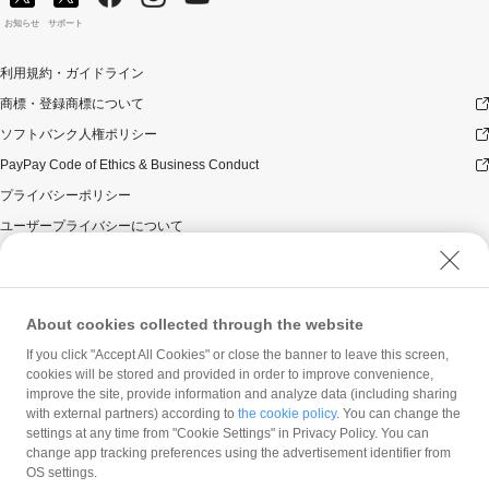
お知らせ
サポート
利用規約・ガイドライン
商標・登録商標について
ソフトバンク人権ポリシー
PayPay Code of Ethics & Business Conduct
プライバシーポリシー
ユーザープライバシーについて
ユーザーセキュリティについて
ウェブサイト利用規約
反社会的勢力に対する方針
About cookies collected through the website
勧誘方針
If you click "Accept All Cookies" or close the banner to leave this screen,
cookies will be stored and provided in order to improve convenience,
マネロン等基本方針
improve the site, provide information and analyze data (including sharing
カスタマーハラスメントに関する当社の考え方
with external partners) according to
the cookie policy
. You can change the
settings at any time from "Cookie Settings" in Privacy Policy. You can
change app tracking preferences using the advertisement identifier from
OS settings.