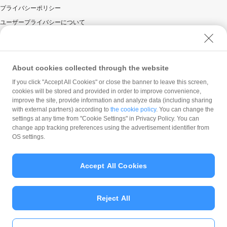
プライバシーポリシー
ユーザープライバシーについて
ユーザーセキュリティについて
ウェブサイト利用規約
反社会的勢力に対する方針
About cookies collected through the website
勧誘方針
If you click "Accept All Cookies" or close the banner to leave this screen,
cookies will be stored and provided in order to improve convenience,
マネロン等基本方針
improve the site, provide information and analyze data (including sharing
カスタマーハラスメントに関する当社の考え方
with external partners) according to
the cookie policy
. You can change the
settings at any time from "Cookie Settings" in Privacy Policy. You can
change app tracking preferences using the advertisement identifier from
OS settings.
Accept All Cookies
© PayPay Corporation
Reject All