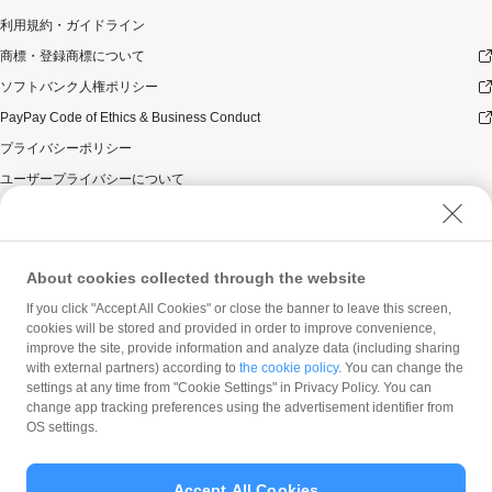
利用規約・ガイドライン
商標・登録商標について
ソフトバンク人権ポリシー
PayPay Code of Ethics & Business Conduct
プライバシーポリシー
ユーザープライバシーについて
ユーザーセキュリティについて
ウェブサイト利用規約
反社会的勢力に対する方針
About cookies collected through the website
勧誘方針
If you click "Accept All Cookies" or close the banner to leave this screen,
cookies will be stored and provided in order to improve convenience,
マネロン等基本方針
improve the site, provide information and analyze data (including sharing
カスタマーハラスメントに関する当社の考え方
with external partners) according to
the cookie policy
. You can change the
settings at any time from "Cookie Settings" in Privacy Policy. You can
change app tracking preferences using the advertisement identifier from
OS settings.
Accept All Cookies