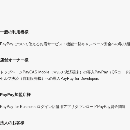
一般の利用者様
PayPayについて
使えるお店
サービス・機能一覧
キャンペーン
安全への取り
店舗オーナー様
トップページ
PayCAS Mobile（マルチ決済端末）の導入
PayPay（QRコー
セルフ決済（自動販売機）への導入
PayPay for Developers
PayPay加盟店様
PayPay for Business ログイン
店舗用アプリダウンロード
PayPay資金調達
法人のお客様