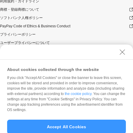
利用規約・ガイドライン
商標・登録商標について
ソフトバンク人権ポリシー
PayPay Code of Ethics & Business Conduct
プライバシーポリシー
ユーザープライバシーについて
ユーザーセキュリティについて
ウェブサイト利用規約
反社会的勢力に対する方針
About cookies collected through the website
勧誘方針
If you click "Accept All Cookies" or close the banner to leave this screen,
cookies will be stored and provided in order to improve convenience,
マネロン等基本方針
improve the site, provide information and analyze data (including sharing
カスタマーハラスメントに関する当社の考え方
with external partners) according to
the cookie policy
. You can change the
settings at any time from "Cookie Settings" in Privacy Policy. You can
change app tracking preferences using the advertisement identifier from
OS settings.
Accept All Cookies