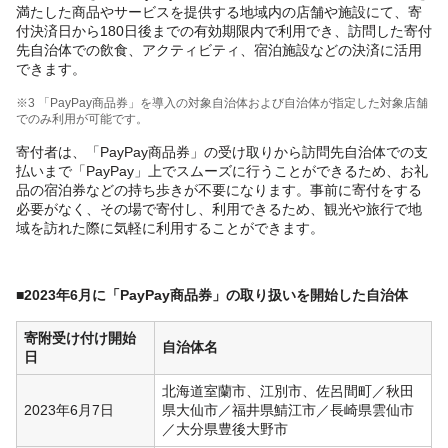
満たした商品やサービスを提供する地域内の店舗や施設にて、寄
付決済日から180日後までの有効期限内で利用でき、訪問した寄付
先自治体での飲食、アクティビティ、宿泊施設などの決済に活用
できます。
※3 「PayPay商品券」を導入の対象自治体および自治体が指定した対象店舗
でのみ利用が可能です。
寄付者は、「PayPay商品券」の受け取りから訪問先自治体での支
払いまで「PayPay」上でスムーズに行うことができるため、お礼
品の宿泊券などの持ち歩きが不要になります。事前に寄付をする
必要がなく、その場で寄付し、利用できるため、観光や旅行で地
域を訪れた際に気軽に利用することができます。
■
2023年6月に「PayPay商品券」の取り扱いを開始した自治体
寄附受け付け開始
自治体名
日
北海道室蘭市、江別市、佐呂間町／秋田
2023年6月7日
県大仙市／福井県鯖江市／長崎県雲仙市
／大分県豊後大野市