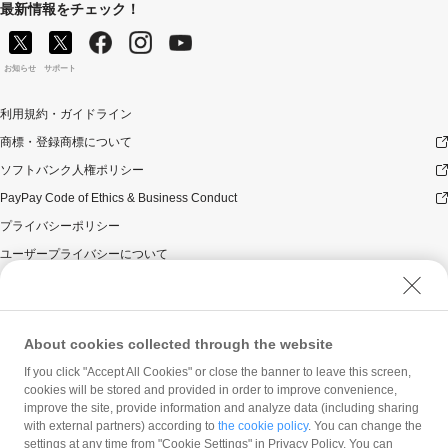
最新情報をチェック！
お知らせ
サポート
利用規約・ガイドライン
商標・登録商標について
ソフトバンク人権ポリシー
PayPay Code of Ethics & Business Conduct
プライバシーポリシー
ユーザープライバシーについて
ユーザーセキュリティについて
ウェブサイト利用規約
反社会的勢力に対する方針
About cookies collected through the website
勧誘方針
If you click "Accept All Cookies" or close the banner to leave this screen,
cookies will be stored and provided in order to improve convenience,
マネロン等基本方針
improve the site, provide information and analyze data (including sharing
カスタマーハラスメントに関する当社の考え方
with external partners) according to
the cookie policy
. You can change the
settings at any time from "Cookie Settings" in Privacy Policy. You can