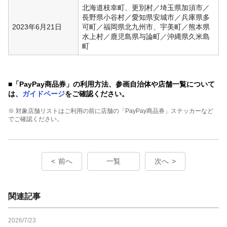
北海道枝幸町、更別村／埼玉県加須市／
長野県小谷村／愛知県安城市／兵庫県多
2023年6月21日
可町／福岡県北九州市、宇美町／熊本県
水上村／鹿児島県与論町／沖縄県久米島
町
■
「PayPay商品券」の利用方法、参画自治体や店舗一覧について
は、
ガイドページ
をご確認ください。
※ 対象店舗リストはご利用の前に店舗の「PayPay商品券」ステッカーなど
でご確認ください。
前へ
一覧
次へ
関連記事
2026/7/23