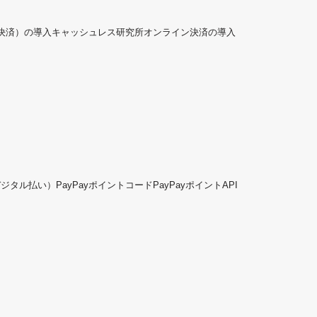
ド決済）の導入
キャッシュレス研究所
オンライン決済の導入
デジタル払い）
PayPayポイントコード
PayPayポイントAPI