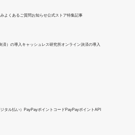
組み
よくあるご質問
お知らせ
公式ストア
特集記事
ド決済）の導入
キャッシュレス研究所
オンライン決済の導入
デジタル払い）
PayPayポイントコード
PayPayポイントAPI