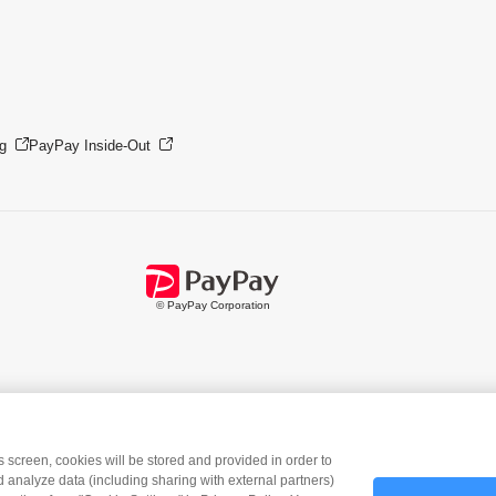
g
PayPay Inside-Out
© PayPay Corporation
is screen, cookies will be stored and provided in order to
 analyze data (including sharing with external partners)