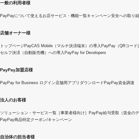
一般の利用者様
PayPayについて
使えるお店
サービス・機能一覧
キャンペーン
安全への取り
店舗オーナー様
トップページ
PayCAS Mobile（マルチ決済端末）の導入
PayPay（QRコー
セルフ決済（自動販売機）への導入
PayPay for Developers
PayPay加盟店様
PayPay for Business ログイン
店舗用アプリダウンロード
PayPay資金調達
法人のお客様
ソリューション・サービス一覧
［事業者様向け］PayPay給与受取（賃金の
PayPay商品特定クーポン/キャンペーン
自治体の担当者様