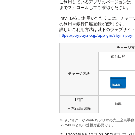
ご利用しているアプリのバージョンは、
までスクロールしてご確認ください。
PayPayをご利用いただくには、チ
の利用や銀行口座登録が便利です。
詳しいご利用方法は以下のウェブサイ
https://paypay.ne.jp/app-gm/sbym-paym
チャージ方
銀行口座
チャージ方法
1回目
無料
月内2回目以降
※ ヤフオク！やPayPayフリマの売上金も手数
JAPAN IDとのID連携が必要です。
※【2023年8月30日 23:25修正