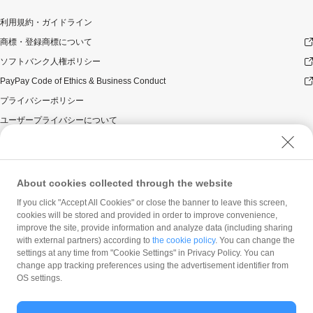
利用規約・ガイドライン
商標・登録商標について
ソフトバンク人権ポリシー
PayPay Code of Ethics & Business Conduct
プライバシーポリシー
ユーザープライバシーについて
ユーザーセキュリティについて
ウェブサイト利用規約
反社会的勢力に対する方針
About cookies collected through the website
勧誘方針
If you click "Accept All Cookies" or close the banner to leave this screen,
cookies will be stored and provided in order to improve convenience,
マネロン等基本方針
improve the site, provide information and analyze data (including sharing
カスタマーハラスメントに関する当社の考え方
with external partners) according to
the cookie policy
. You can change the
settings at any time from "Cookie Settings" in Privacy Policy. You can
change app tracking preferences using the advertisement identifier from
OS settings.