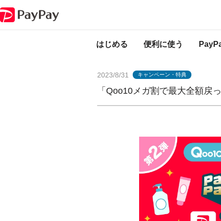
PayPayからのお知らせ
「Qoo10メガ割で最大全額戻ってくる！PayPa
はじめる
便利に使う
Pay
2023/8/31
キャンペーン・特典
「Qoo10メガ割で最大全額戻