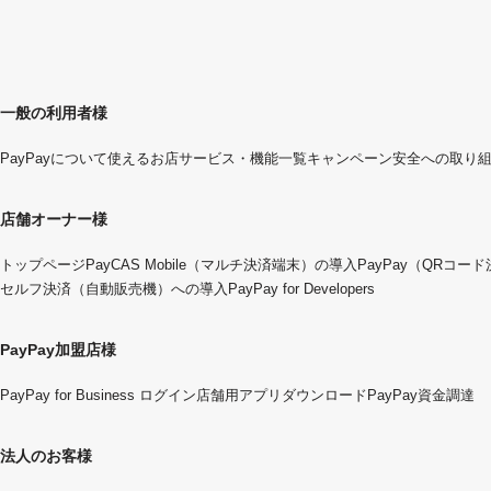
一般の利用者様
PayPayについて
使えるお店
サービス・機能一覧
キャンペーン
安全への取り
店舗オーナー様
トップページ
PayCAS Mobile（マルチ決済端末）の導入
PayPay（QRコー
セルフ決済（自動販売機）への導入
PayPay for Developers
PayPay加盟店様
PayPay for Business ログイン
店舗用アプリダウンロード
PayPay資金調達
法人のお客様