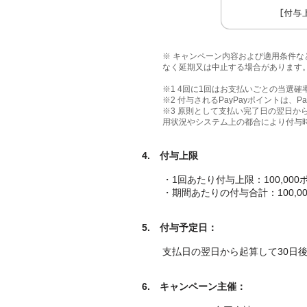
※ キャンペーン内容および適用条件
なく延期又は中止する場合があります
※1 4回に1回はお支払いごとの当選
※2 付与されるPayPayポイントは、P
※3 原則として支払い完了日の翌日から
用状況やシステム上の都合により付与
4.
付与上限
・1回あたり付与上限：100,000
・期間あたりの付与合計：100,0
5.
付与予定日：
支払日の翌日から起算して30日
6.
キャンペーン主催：