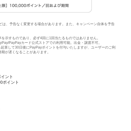
などは、予告なく変更する場合があります。また、キャンペーン自体を予告
。
確率を示すものであり、必ず4回に1回当たるものではありません。
ayPay/PayPayカード公式ストアでの利用可能。出金・譲渡不可。
起算して30日後にPayPayポイントを付与いたしますが、ユーザーのご利
時期が遅くなることがあります。
ポイント
00ポイント
後