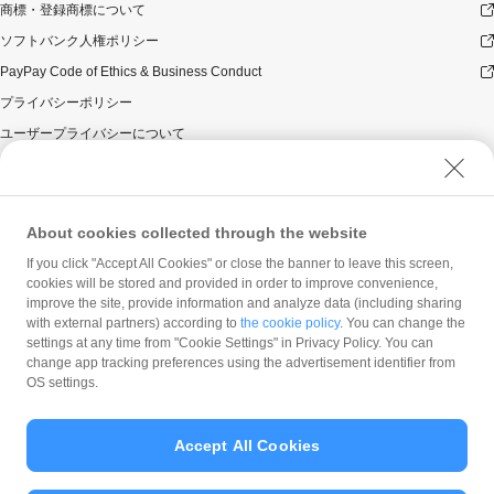
商標・登録商標について
ソフトバンク人権ポリシー
PayPay Code of Ethics & Business Conduct
プライバシーポリシー
ユーザープライバシーについて
ユーザーセキュリティについて
ウェブサイト利用規約
反社会的勢力に対する方針
About cookies collected through the website
勧誘方針
If you click "Accept All Cookies" or close the banner to leave this screen,
cookies will be stored and provided in order to improve convenience,
マネロン等基本方針
improve the site, provide information and analyze data (including sharing
カスタマーハラスメントに関する当社の考え方
with external partners) according to
the cookie policy
. You can change the
settings at any time from "Cookie Settings" in Privacy Policy. You can
change app tracking preferences using the advertisement identifier from
OS settings.
Accept All Cookies
© PayPay Corporation