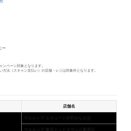
社
ニー
がキャンペーン対象となります。
払い方法（スキャン支払い）の店舗・レジは対象外となります。
店舗名
ウエルシア エキュート赤羽みなみ店
ウエルシア 東京ミッドタウン八重洲店