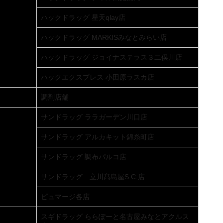
ハックドラッグ 星天qlay店
ハックドラッグ MARKISみなとみらい店
ハックドラッグ ジョイナステラス３二俣川店
ハックエクスプレス 小田原ラスカ店
調剤店舗
サンドラッグ ララガーデン川口店
サンドラッグ アルカキット錦糸町店
サンドラッグ 調布パルコ店
サンドラッグ 立川髙島屋S.C.店
ピュマージ各店
スギドラッグ ららぽーと名古屋みなとアクルス