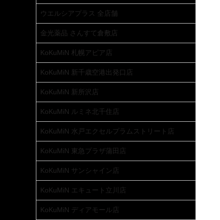
ウエルシアプラス 全店舗
金光薬品 さんすて倉敷店
KoKuMiN 札幌アピア店
KoKuMiN 新千歳空港出発口店
KoKuMiN 新所沢店
KoKuMiN ルミネ北千住店
KoKuMiN 水戸エクセルプラムストリート店
KoKuMiN 東急プラザ蒲田店
KoKuMiN サンシャイン店
KoKuMiN エキュート立川店
KoKuMiN ディアモール店