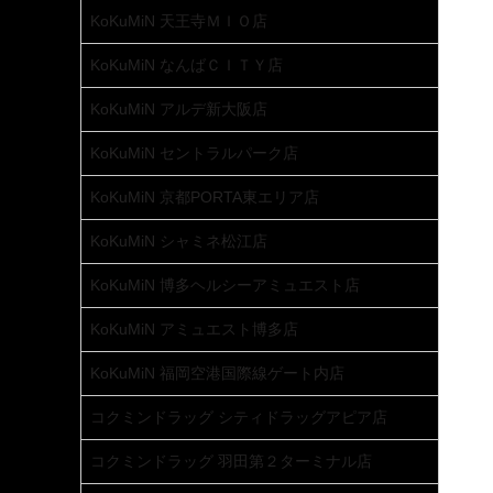
KoKuMiN 天王寺ＭＩＯ店
KoKuMiN なんばＣＩＴＹ店
KoKuMiN アルデ新大阪店
KoKuMiN セントラルパーク店
KoKuMiN 京都PORTA東エリア店
KoKuMiN シャミネ松江店
KoKuMiN 博多ヘルシーアミュエスト店
KoKuMiN アミュエスト博多店
KoKuMiN 福岡空港国際線ゲート内店
コクミンドラッグ シティドラッグアピア店
コクミンドラッグ 羽田第２ターミナル店