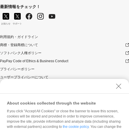
最新情報をチェック！
お知らせ
サポート
利用規約・ガイドライン
商標・登録商標について
ソフトバンク人権ポリシー
PayPay Code of Ethics & Business Conduct
プライバシーポリシー
ユーザープライバシーについて
ユーザーセキュリティについて
ウェブサイト利用規約
反社会的勢力に対する方針
About cookies collected through the website
勧誘方針
If you click "Accept All Cookies" or close the banner to leave this screen,
cookies will be stored and provided in order to improve convenience,
マネロン等基本方針
improve the site, provide information and analyze data (including sharing
カスタマーハラスメントに関する当社の考え方
with external partners) according to
the cookie policy
. You can change the