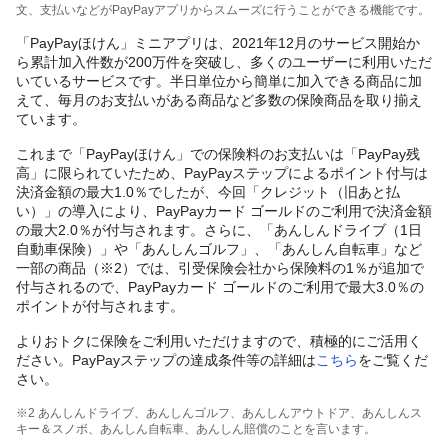
文、支払いなどがPayPayアプリからスムーズに行うことができる機能です。
「PayPayほけん」ミニアプリは、2021年12月のサービス開始か
ら累計加入件数が200万件を突破し、多くのユーザーに利用いただ
いているサービスです。半日単位から簡単に加入できる商品に加
えて、毎月のお支払いがある商品など多数の保険商品を取り揃え
ています。
これまで「PayPayほけん」での保険料のお支払いは「PayPay残
高」に限られていたため、PayPayステップによるポイント付与は
決済金額の最大1.0％でしたが、今回「クレジット（旧あと払
い）」の導入により、PayPayカード ゴールドのご利用で決済金額
の最大2.0％が付与されます。さらに、「あんしんドライブ（1日
自動車保険）」や「あんしんゴルフ」、「あんしん自転車」など
一部の商品（※2）では、引受保険会社から保険料の1％が追加で
付与されるので、PayPayカード ゴールドのご利用で最大3.0％の
ポイントが付与されます。
よりおトクに保険をご利用いただけますので、積極的にご活用く
ださい。PayPayステップの達成条件等の詳細は
こちら
をご覧くだ
さい。
※2 あんしんドライブ、あんしんゴルフ、あんしんアウトドア、あんしんス
キー＆スノボ、あんしん自転車、あんしん賠償のことを言います。