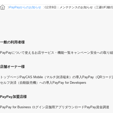
PayPayからのお知らせ
12月9日：メンテナンスのお知らせ（三菱UFJ銀
一般の利用者様
PayPayについて
使えるお店
サービス・機能一覧
キャンペーン
安全への取り
店舗オーナー様
トップページ
PayCAS Mobile（マルチ決済端末）の導入
PayPay（QRコー
セルフ決済（自動販売機）への導入
PayPay for Developers
PayPay加盟店様
PayPay for Business ログイン
店舗用アプリダウンロード
PayPay資金調達