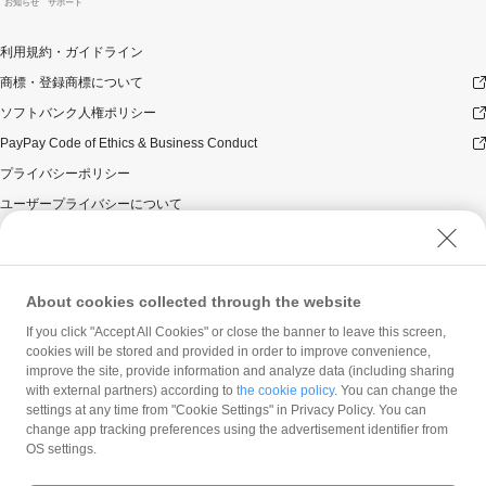
お知らせ
サポート
利用規約・ガイドライン
商標・登録商標について
ソフトバンク人権ポリシー
PayPay Code of Ethics & Business Conduct
プライバシーポリシー
ユーザープライバシーについて
ユーザーセキュリティについて
ウェブサイト利用規約
反社会的勢力に対する方針
About cookies collected through the website
勧誘方針
If you click "Accept All Cookies" or close the banner to leave this screen,
cookies will be stored and provided in order to improve convenience,
マネロン等基本方針
improve the site, provide information and analyze data (including sharing
カスタマーハラスメントに関する当社の考え方
with external partners) according to
the cookie policy
. You can change the
settings at any time from "Cookie Settings" in Privacy Policy. You can
change app tracking preferences using the advertisement identifier from
OS settings.