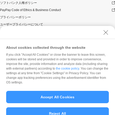
ソフトバンク人権ポリシー
PayPay Code of Ethics & Business Conduct
プライバシーポリシー
ユーザープライバシーについて
ユーザーセキュリティについて
ウェブサイト利用規約
反社会的勢力に対する方針
About cookies collected through the website
勧誘方針
If you click "Accept All Cookies" or close the banner to leave this screen,
cookies will be stored and provided in order to improve convenience,
マネロン等基本方針
improve the site, provide information and analyze data (including sharing
カスタマーハラスメントに関する当社の考え方
with external partners) according to
the cookie policy
. You can change the
settings at any time from "Cookie Settings" in Privacy Policy. You can
change app tracking preferences using the advertisement identifier from
OS settings.
Accept All Cookies
© PayPay Corporation
Reject All