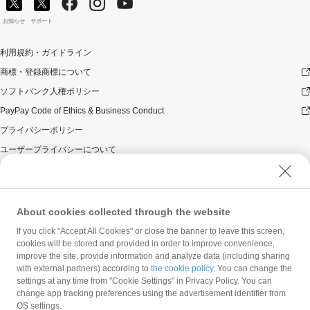
お知らせ
サポート
利用規約・ガイドライン
商標・登録商標について
ソフトバンク人権ポリシー
PayPay Code of Ethics & Business Conduct
プライバシーポリシー
ユーザープライバシーについて
ユーザーセキュリティについて
ウェブサイト利用規約
反社会的勢力に対する方針
About cookies collected through the website
勧誘方針
If you click "Accept All Cookies" or close the banner to leave this screen,
cookies will be stored and provided in order to improve convenience,
マネロン等基本方針
improve the site, provide information and analyze data (including sharing
カスタマーハラスメントに関する当社の考え方
with external partners) according to
the cookie policy
. You can change the
settings at any time from "Cookie Settings" in Privacy Policy. You can
change app tracking preferences using the advertisement identifier from
OS settings.