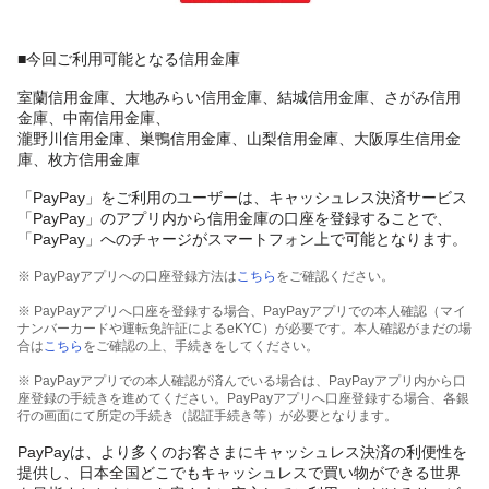
■今回ご利用可能となる信用金庫
室蘭信用金庫、大地みらい信用金庫、結城信用金庫、さがみ信用
金庫、中南信用金庫、
瀧野川信用金庫、巣鴨信用金庫、山梨信用金庫、大阪厚生信用金
庫、枚方信用金庫
「PayPay」をご利用のユーザーは、キャッシュレス決済サービス
「PayPay」のアプリ内から信用金庫の口座を登録することで、
「PayPay」へのチャージがスマートフォン上で可能となります。
※ PayPayアプリへの口座登録方法は
こちら
をご確認ください。
※ PayPayアプリへ口座を登録する場合、PayPayアプリでの本人確認（マイ
ナンバーカードや運転免許証によるeKYC）が必要です。本人確認がまだの場
合は
こちら
をご確認の上、手続きをしてください。
※ PayPayアプリでの本人確認が済んでいる場合は、PayPayアプリ内から口
座登録の手続きを進めてください。PayPayアプリへ口座登録する場合、各銀
行の画面にて所定の手続き（認証手続き等）が必要となります。
PayPayは、より多くのお客さまにキャッシュレス決済の利便性を
提供し、日本全国どこでもキャッシュレスで買い物ができる世界