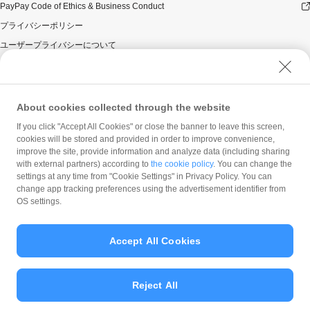
PayPay Code of Ethics & Business Conduct
プライバシーポリシー
ユーザープライバシーについて
ユーザーセキュリティについて
ウェブサイト利用規約
反社会的勢力に対する方針
About cookies collected through the website
勧誘方針
If you click "Accept All Cookies" or close the banner to leave this screen,
cookies will be stored and provided in order to improve convenience,
マネロン等基本方針
improve the site, provide information and analyze data (including sharing
カスタマーハラスメントに関する当社の考え方
with external partners) according to
the cookie policy
. You can change the
settings at any time from "Cookie Settings" in Privacy Policy. You can
change app tracking preferences using the advertisement identifier from
OS settings.
Accept All Cookies
© PayPay Corporation
Reject All