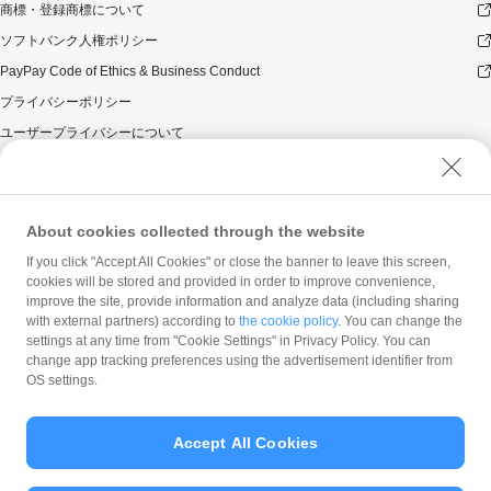
商標・登録商標について
ソフトバンク人権ポリシー
PayPay Code of Ethics & Business Conduct
プライバシーポリシー
ユーザープライバシーについて
ユーザーセキュリティについて
ウェブサイト利用規約
反社会的勢力に対する方針
About cookies collected through the website
勧誘方針
If you click "Accept All Cookies" or close the banner to leave this screen,
cookies will be stored and provided in order to improve convenience,
マネロン等基本方針
improve the site, provide information and analyze data (including sharing
カスタマーハラスメントに関する当社の考え方
with external partners) according to
the cookie policy
. You can change the
settings at any time from "Cookie Settings" in Privacy Policy. You can
change app tracking preferences using the advertisement identifier from
OS settings.
Accept All Cookies
© PayPay Corporation